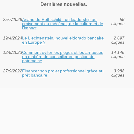
Dernières nouvelles.
25/7/2026
Ariane de Rothschild : un leadership au
58
croisement du mécénat, de la culture et de
cliques
l’impact
19/4/2024
Le Liechtenstein, nouvel eldorado bancaire
2 697
en Europe ?
cliques
12/9/2023
Comment éviter les pièges et les arnaques
14 145
en matière de conseiller en gestion de
cliques
patrimoine
27/9/2022
Financer son projet professionnel grâce au
3 988
prêt bancaire
cliques